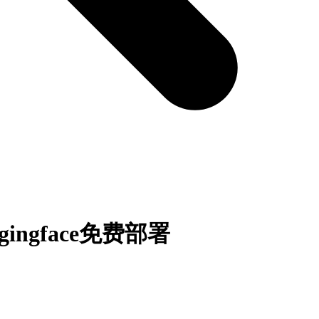
ngface免费部署