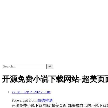
↵
开源免费小说下载网站-超美页面-
22:58 · Sep 2, 2025 · Tue
Forwarded from
白嫖推送
开源免费小说下载网站-超美页面-部署成自己的小说下载站-hu