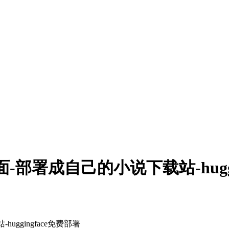
部署成自己的小说下载站-huggi
ggingface免费部署