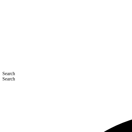
Search
Search