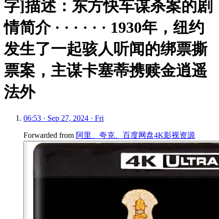
字]描述：东方快车谋杀案的剧
情简介 · · · · · · 1930年，纽约
发生了一起骇人听闻的绑票撕
票案，主谋卡塞蒂携赎金逍遥
法外
06:53 · Sep 27, 2024 · Fri
Forwarded from
阿里、夸克、百度网盘4K影视资源