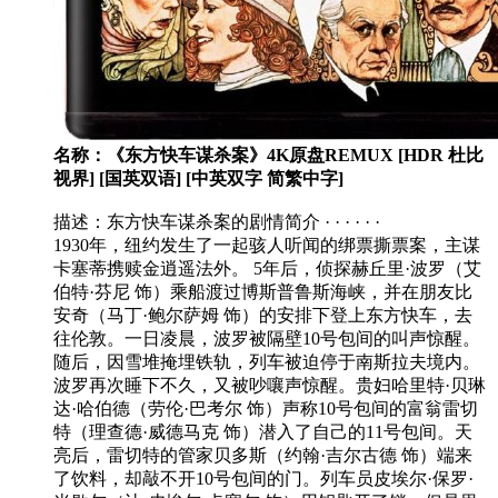
名称：《东方快车谋杀案》4K原盘REMUX [HDR 杜比
视界] [国英双语] [中英双字 简繁中字]
描述：东方快车谋杀案的剧情简介 · · · · · ·
1930年，纽约发生了一起骇人听闻的绑票撕票案，主谋
卡塞蒂携赎金逍遥法外。 5年后，侦探赫丘里·波罗（艾
伯特·芬尼 饰）乘船渡过博斯普鲁斯海峡，并在朋友比
安奇（马丁·鲍尔萨姆 饰）的安排下登上东方快车，去
往伦敦。一日凌晨，波罗被隔壁10号包间的叫声惊醒。
随后，因雪堆掩埋铁轨，列车被迫停于南斯拉夫境内。
波罗再次睡下不久，又被吵嚷声惊醒。贵妇哈里特·贝琳
达·哈伯德（劳伦·巴考尔 饰）声称10号包间的富翁雷切
特（理查德·威德马克 饰）潜入了自己的11号包间。天
亮后，雷切特的管家贝多斯（约翰·吉尔古德 饰）端来
了饮料，却敲不开10号包间的门。列车员皮埃尔·保罗·