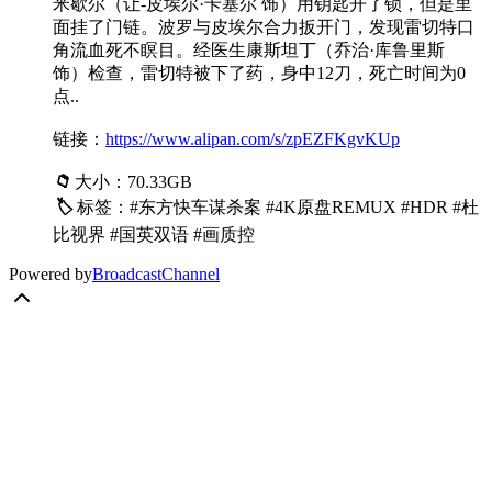
米歇尔（让-皮埃尔·卡塞尔 饰）用钥匙开了锁，但是里
面挂了门链。波罗与皮埃尔合力扳开门，发现雷切特口
角流血死不瞑目。经医生康斯坦丁（乔治·库鲁里斯
饰）检查，雷切特被下了药，身中12刀，死亡时间为0
点..
链接：
https://www.alipan.com/s/zpEZFKgvKUp
📁
大小：70.33GB
🏷
标签：#东方快车谋杀案 #4K原盘REMUX #HDR #杜
比视界 #国英双语 #画质控
Powered by
BroadcastChannel